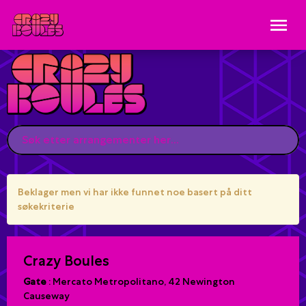
Beklager men vi har ikke funnet noe basert på ditt
søkekriterie
Crazy Boules
Gate
:
Mercato Metropolitano, 42 Newington
Causeway