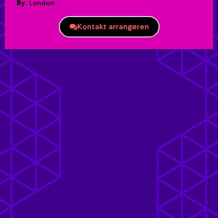
By
:
London
Kontakt arrangøren