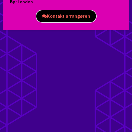
By
:
London
Kontakt arrangøren