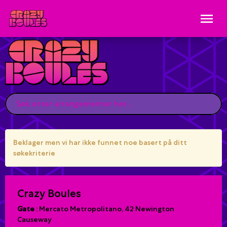
Beklager men vi har ikke funnet noe basert på ditt
søkekriterie
Crazy Boules
Gate
:
Mercato Metropolitano, 42 Newington
Causeway