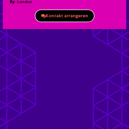
By
:
London
Kontakt arrangøren