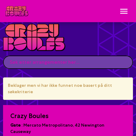
Beklager men vi har ikke funnet noe basert på ditt
søkekriterie
Crazy Boules
Gate
:
Mercato Metropolitano, 42 Newington
Causeway